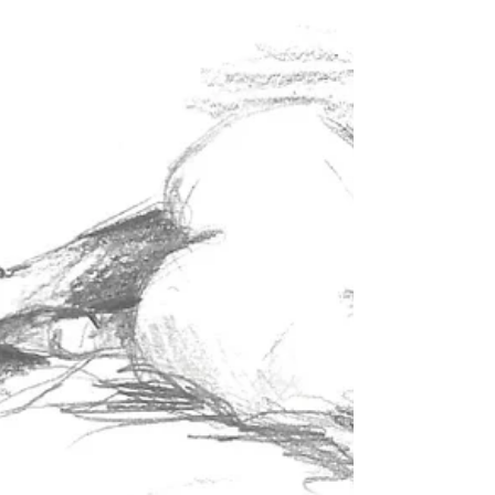
d'art, essai offert !
Reprise des cours de dessin, peinture. Dès 5 ans.
Montpellier. Atelier d'art pour tous.