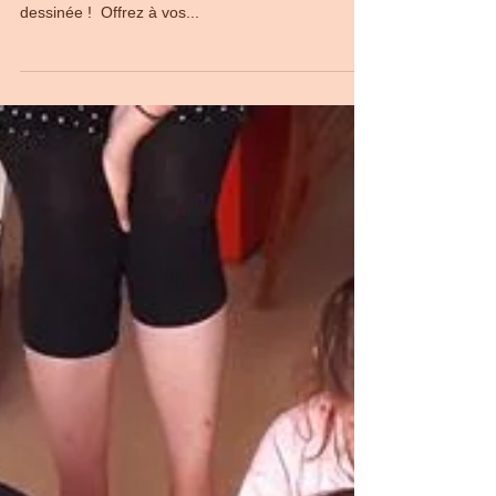
dès 11 ans.
STAGE du 13 au 17 Avril 2020. ​ De 14h à 16h, du
lundi au vendredi. ​ Initiation au dessin, à la bande
dessinée ! ​ Offrez à vos...