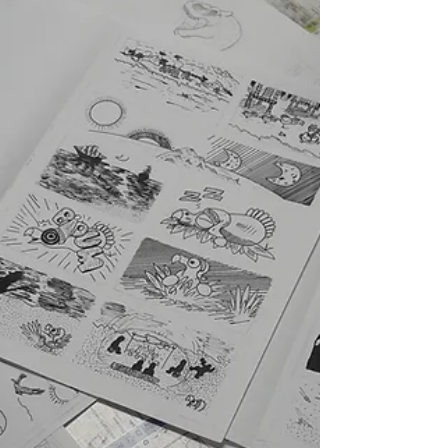
dès 11 ans.
STAGE du 16 au 20 Juillet 2018. ​ De 14h à 16h,
du lundi au vendredi. ​ Initiation au dessin, à la
bande dessinée ! ​ Offrez à vos...