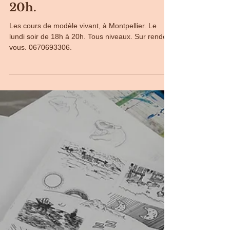
Cours de Modèle
vivant, le lundi 18h-
20h.
Les cours de modèle vivant, à Montpellier. Le
lundi soir de 18h à 20h. Tous niveaux. Sur rendez-
vous. 0670693306.