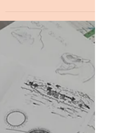
STAGES du 8 au 12 Juillet 2019. ​ A l’aide des
supers pinceaux et de l’imagination...