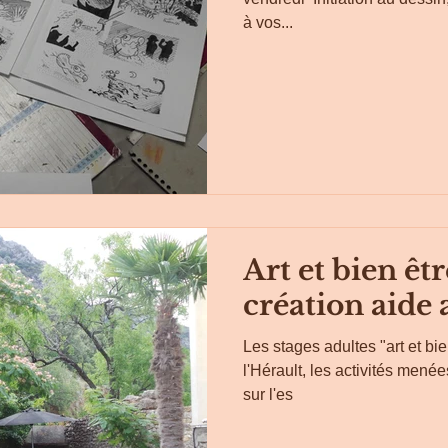
à vos...
Art et bien êt
création aide
Les stages adultes "art et bi
l'Hérault, les activités menées
sur l'es