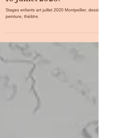
Art et Théâtre, du 6 au
10 Juillet 2020.
Stages enfants art juillet 2020 Montpellier, dessin,
peinture, théâtre.